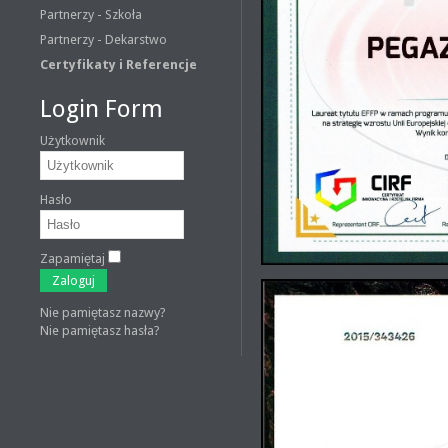
Partnerzy - Szkoła
Partnerzy - Dekarstwo
Certyfikaty i Referencje
Login Form
Użytkownik
Hasło
Zapamiętaj
Zaloguj
Nie pamiętasz nazwy?
Nie pamiętasz hasła?