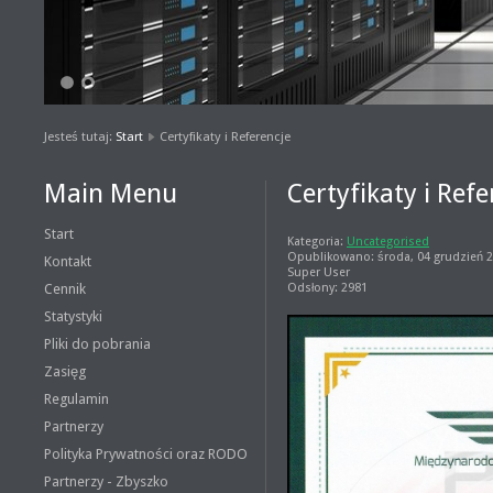
1
2
Jesteś tutaj:
Start
Certyfikaty i Referencje
Main Menu
Certyfikaty i Refe
Start
Kategoria:
Uncategorised
Opublikowano: środa, 04 grudzień 2
Kontakt
Super User
Cennik
Odsłony: 2981
Statystyki
Pliki do pobrania
Zasięg
Regulamin
Partnerzy
Polityka Prywatności oraz RODO
Partnerzy - Zbyszko